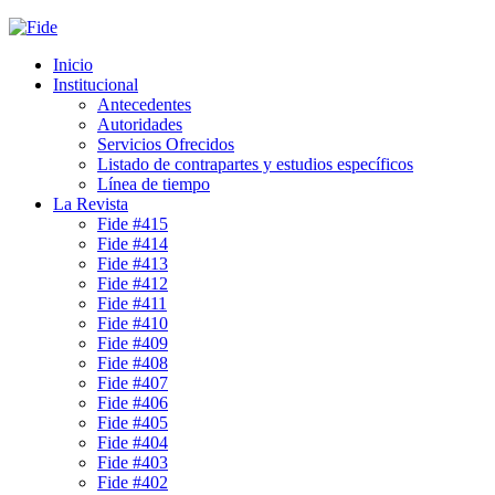
Inicio
Institucional
Antecedentes
Autoridades
Servicios Ofrecidos
Listado de contrapartes y estudios específicos
Línea de tiempo
La Revista
Fide #415
Fide #414
Fide #413
Fide #412
Fide #411
Fide #410
Fide #409
Fide #408
Fide #407
Fide #406
Fide #405
Fide #404
Fide #403
Fide #402