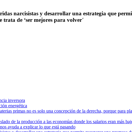
idas narcisistas y desarrollar una estrategia que perm
se trata de ‘ser mejores para volver´
ncia inversora
ición energética
terias primas no es solo una concepción de la derecha, porque para pla
aslado de la producción a las economías donde los salarios eran más bajo
 nos ayuda a explicar lo que está pasando